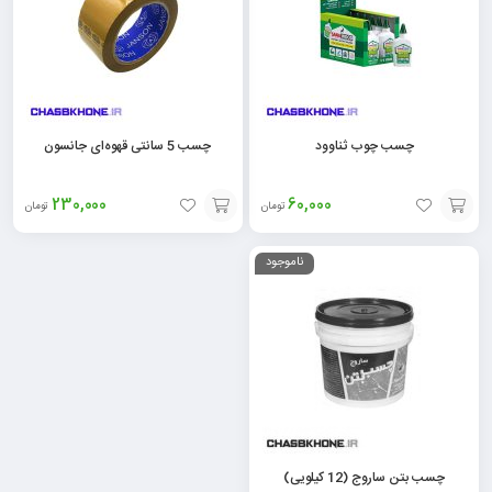
چسب چوب ثناوود
چسب 5 سانتی قهوه‌ای جانسون
230,000
60,000
تومان
تومان
افزودن
افزودن
ناموجود
به
به
سبد
سبد
چسب بتن ساروج (12 کیلویی)