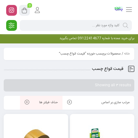
0
برای خرید عمده با شماره 09122414677 تماس بگیرید
خانه
/ محصولات برچسب خورده “قیمت انواع چسب”
قیمت انواع چسب
Showing all 3 results
مرتب سازی بر اساس
حذف فیلتر ها