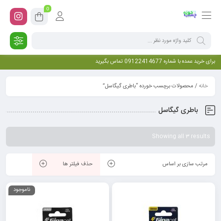
0
برای خرید عمده با شماره 09122414677 تماس بگیرید
خانه
/ محصولات برچسب خورده “باطری گیگاسل”
باطری گیگاسل
Showing all 3 results
مرتب سازی بر اساس
حذف فیلتر ها
ناموجود