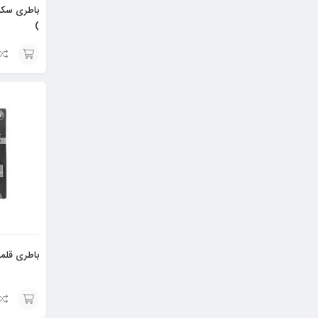
)
افزودن
به
سبد
باطری قلمی