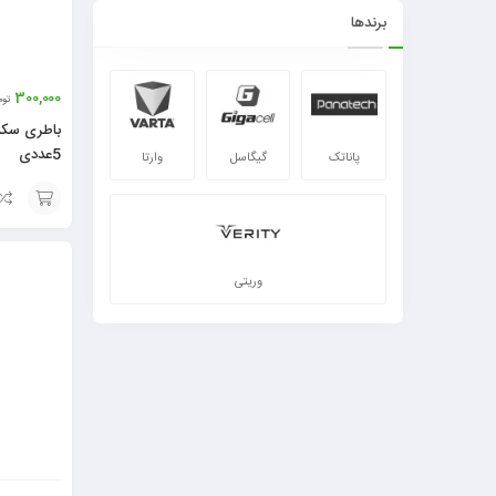
برندها
300,000
توم
5عددی
پاناتک
گیگاسل
وارتا
افزودن
به
وریتی
سبد