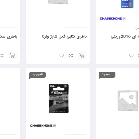
ان
باطری سکه ای 2016وریتی
باطری کتابی قابل شارژ وارتا
باطری سکه‌ای 2016 دوو
افزودن
افزودن
به
به
ناموجود
ناموجود
سبد
سبد