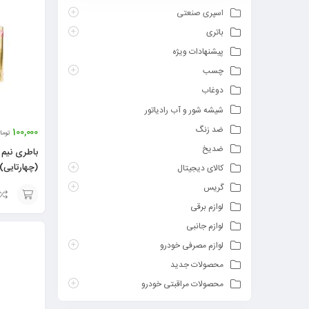
اسپری صنعتی
باتری
پیشنهادات ویژه
چسب
دوغاب
شیشه شور و آب رادیاتور
ضد زنگ
100,000
توما
ضدیخ
باطری نیم
(چهارتایی)
کالای دیجیتال
گریس
لوازم برقی
افزودن
لوازم جانبی
به
لوازم مصرفی خودرو
سبد
محصولات جدید
محصولات مراقبتی خودرو