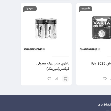
افزودن
به
ناموجود
ناموجود
سبد
 وارتا
باطری سایز بزرگ معمولی
گیگاسل(شیرینگ)
افزودن
به
سبد
ارتباط با ما