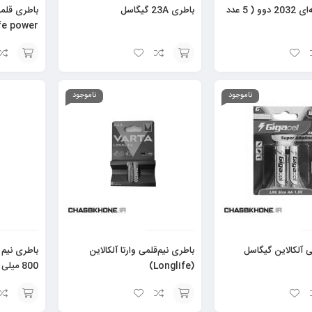
باطری سکه‌ای 2032 دوو ( 5 عدد
باطری 23A گیگاسل
ife power)
افزودن
افزودن
به
به
ناموجود
ناموجود
سبد
سبد
 آلکالاین گیگاسل
باطری نیم‌قلمی وارتا آلکالاین
باطری نیم 
(Longlife)
800 میلی آمپر