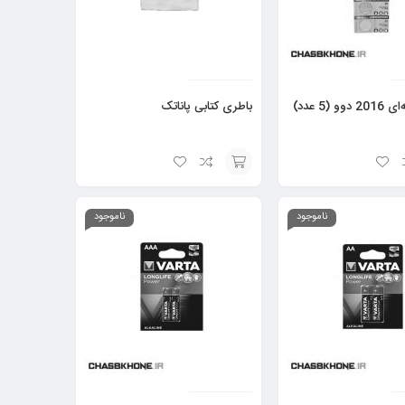
 (5 عدد)
باطری کتابی پاناتک
افزودن
به
ناموجود
ناموجود
سبد