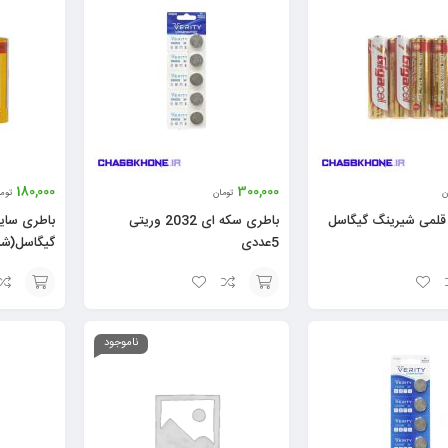
180,000
300,000
ن
تومان
توم
 قلمی شیرینگ گیگاسل
باطری سکه ای 2032 وریتی
باطری سای
5عددی
گیگاسل(شی
افزودن
افزودن
به
به
ناموجود
سبد
سبد