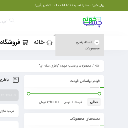
برای خرید عمده با شماره 09122414677 تماس بگیرید
خانه
فروشگاه
دسته بندی
محصولات
خانه
/ محصولات برچسب خورده “باطری سکه ای”
باطری
فیلتر براساس قیمت :
 20 results
صافی
قيمت:
0 تومان
—
2,900,000 تومان
مرتب سازی 
دسته‌های محصولات