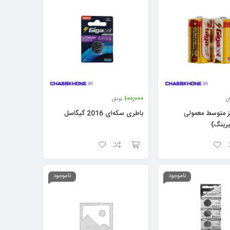
100,000
ان
تومان
ز متوسط معمولی
باطری سکه‌ای 2016 گیگاسل
رینگ)
افزودن
به
ناموجود
ناموجود
سبد