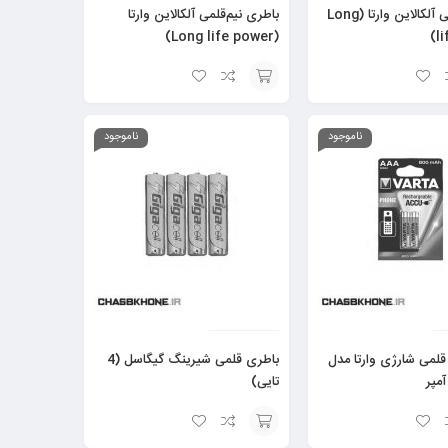
باطری قلمی آلکالاین وارتا (Long
باطری نیم‌قلمی آلکالاین وارتا
(Long life power)
l
افزودن
به
ناموجود
ناموجود
سبد
قلمی شارژی وارتا مدل
باطری قلمی شیرینگ گیگاسل (4
تایی)