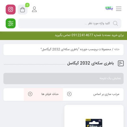
0
برای خرید عمده با شماره 09122414677 تماس بگیرید
خانه
/ محصولات برچسب خورده “باطری سکه‌ای 2032 گیگاسل”
باطری سکه‌ای 2032 گیگاسل
نمایش یک نتیجه
مرتب سازی بر اساس
حذف فیلتر ها