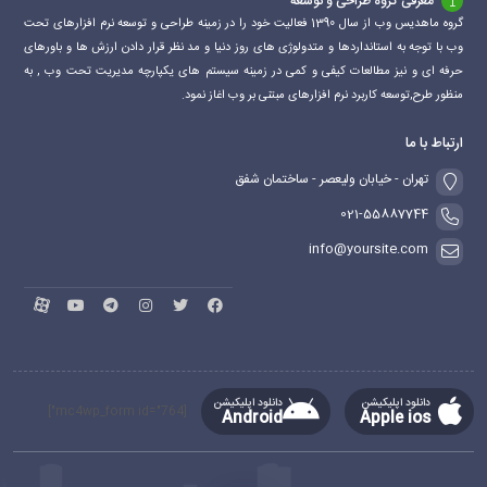
معرفی گروه طراحی و توسعه
گروه ماهدیس وب از سال 1390 فعالیت خود را در زمینه طراحی و توسعه نرم افزارهای تحت
وب با توجه به استانداردها و متدولوژی های روز دنیا و مد نظر قرار دادن ارزش ها و باورهای
حرفه ای و نیز مطالعات کیفی و کمی در زمینه سیستم های یکپارچه مدیریت تحت وب , به
منظور طرح,توسعه کاربرد نرم افزارهای مبتنی بر وب اغاز نمود.
ارتباط با ما
تهران - خیابان ولیعصر - ساختمان شفق
021-55887744
info@yoursite.com
دانلود اپلیکیشن
دانلود اپلیکیشن
[mc4wp_form id="764"]
Android
Apple ios