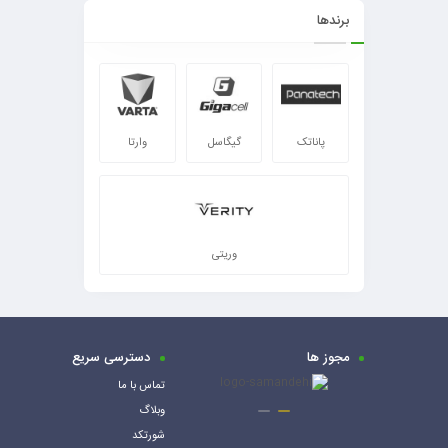
برندها
پاناتک
گیگاسل
وارتا
وریتی
مجوز ها
دسترسی سریع
تماس با ما
وبلاگ
شورتکد