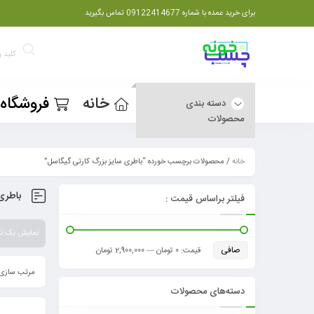
برای خرید عمده با شماره 09122414677 تماس بگیرید
خانه
فروشگاه
دسته بندی
محصولات
خانه
/ محصولات برچسب خورده “باطری سایز بزرگ کارتی گیگاسل”
باطری
فیلتر براساس قیمت :
نمایش یک نت
صافی
قيمت:
0 تومان
—
2,900,000 تومان
مرتب سازی 
دسته‌های محصولات