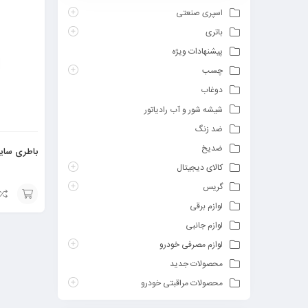
اسپری صنعتی
باتری
پیشنهادات ویژه
چسب
دوغاب
شیشه شور و آب رادیاتور
ضد زنگ
ضدیخ
باطری سایز
کالای دیجیتال
گریس
لوازم برقی
افزودن
لوازم جانبی
به
لوازم مصرفی خودرو
سبد
محصولات جدید
محصولات مراقبتی خودرو