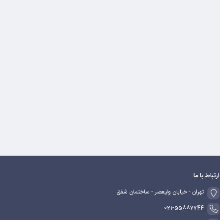
ارتباط با ما
تهران - خیابان ولیعصر - ساختمان شفق
021-55887744