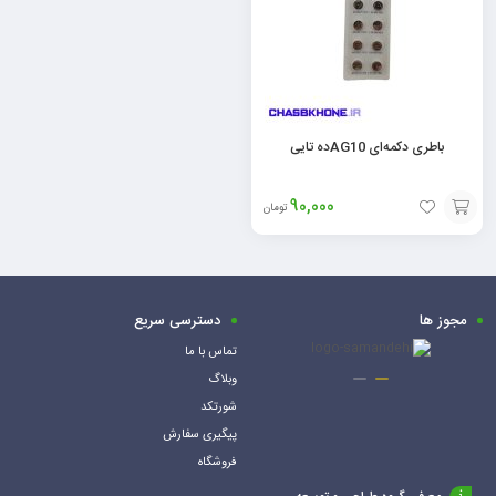
باطری دکمه‌ای AG10ده تایی
90,000
تومان
افزودن
به
سبد
مجوز ها
دسترسی سریع
تماس با ما
وبلاگ
شورتکد
پیگیری سفارش
فروشگاه