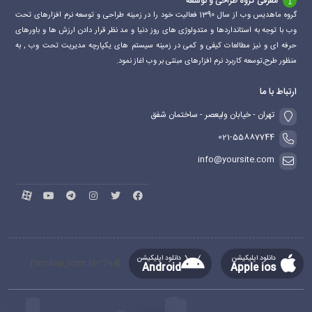
معرفی گروه طراحی و توسعه
گروه ماهدیس وب از سال 1390 فعالیت خود را در زمینه طراحی و توسعه نرم افزارهای تحت
وب با توجه به استانداردها و متدولوژی های روز دنیا و مد نظر قرار دادن ارزش ها و باورهای
حرفه ای و نیز مطالعات کیفی و کمی در زمینه سیستم های یکپارچه مدیریت تحت وب , به
منظور طرح,توسعه کاربرد نرم افزارهای مبتنی بر وب اغاز نمود.
ارتباط با ما
تهران - خیابان ولیعصر - ساختمان شفق
021-55887744
info@yoursite.com
دانلود اپلیکیشن
دانلود اپلیکیشن
[mc4wp_form id="764"]
Android
Apple ios