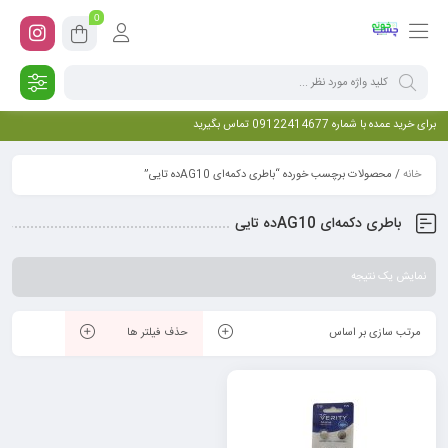
0
برای خرید عمده با شماره 09122414677 تماس بگیرید
خانه
/ محصولات برچسب خورده “باطری دکمه‌ای AG10ده تایی”
باطری دکمه‌ای AG10ده تایی
نمایش یک نتیجه
مرتب سازی بر اساس
حذف فیلتر ها