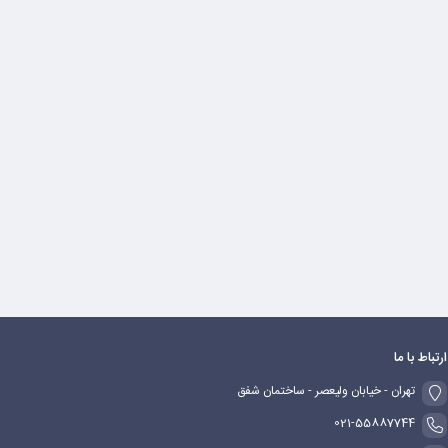
ارتباط با ما
تهران - خیابان ولیعصر - ساختمان شفق
021-55887744