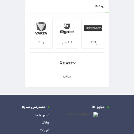
برندها
پاناتک
گیگاسل
وارتا
وریتی
مجوز ها
دسترسی سریع
تماس با ما
وبلاگ
شورتکد