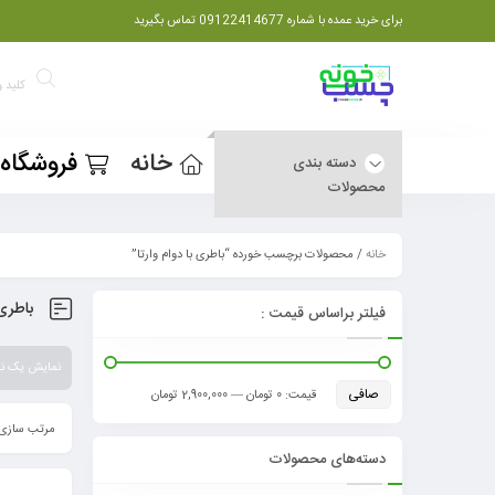
برای خرید عمده با شماره 09122414677 تماس بگیرید
خانه
فروشگاه
دسته بندی
محصولات
خانه
/ محصولات برچسب خورده “باطری با دوام وارتا”
باطری 
فیلتر براساس قیمت :
نمایش یک نت
صافی
قيمت:
0 تومان
—
2,900,000 تومان
مرتب سازی 
دسته‌های محصولات