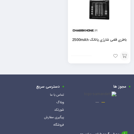
باطری قلمی شارژی پاناتک 2500mAh
افزودن
به
سبد
مجوز ها
دسترسی سریع
تماس با ما
وبلاگ
شورتکد
پیگیری سفارش
فروشگاه