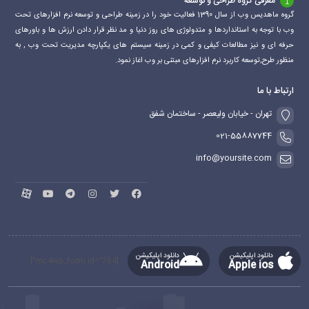
معرفی گروه طراحی و توسعه
گروه ماهدیس وب از سال 1390 فعالیت خود را در زمینه طراحی و توسعه نرم افزارهای تحت
وب با توجه به استانداردها و متدولوژی های روز دنیا و مد نظر قرار دادن ارزش ها و باورهای
حرفه ای و نیز مطالعات کیفی و کمی در زمینه سیستم های یکپارچه مدیریت تحت وب , به
منظور طرح,توسعه کاربرد نرم افزارهای مبتنی بر وب اغاز نمود.
ارتباط با ما
تهران - خیابان ولیعصر - ساختمان شفق
021-55887744
info@yoursite.com
دانلود اپلیکیشن
دانلود اپلیکیشن
[mc4wp_form id="764"]
Android
Apple ios