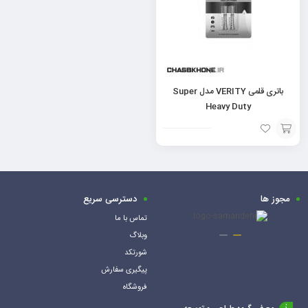
باتری قلمی VERITY مدل Super
Heavy Duty
افزودن
به
سبد
مجوز ها
دسترسی سریع
تماس با ما
وبلاگ
شورتکد
پیگیری سفارش
فروشگاه