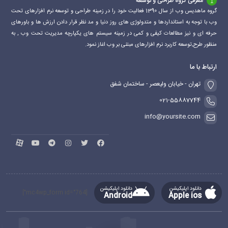
معرفی گروه طراحی و توسعه
گروه ماهدیس وب از سال 1390 فعالیت خود را در زمینه طراحی و توسعه نرم افزارهای تحت
وب با توجه به استانداردها و متدولوژی های روز دنیا و مد نظر قرار دادن ارزش ها و باورهای
حرفه ای و نیز مطالعات کیفی و کمی در زمینه سیستم های یکپارچه مدیریت تحت وب , به
منظور طرح,توسعه کاربرد نرم افزارهای مبتنی بر وب اغاز نمود.
ارتباط با ما
تهران - خیابان ولیعصر - ساختمان شفق
021-55887744
info@yoursite.com
دانلود اپلیکیشن
دانلود اپلیکیشن
[mc4wp_form id="764"]
Android
Apple ios