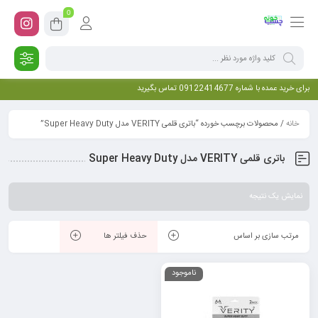
0
برای خرید عمده با شماره 09122414677 تماس بگیرید
خانه
/ محصولات برچسب خورده “باتری قلمی VERITY مدل Super Heavy Duty”
باتری قلمی VERITY مدل Super Heavy Duty
نمایش یک نتیجه
مرتب سازی بر اساس
حذف فیلتر ها
ناموجود