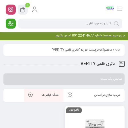
0
برای خرید عمده با شماره 09122414677 تماس بگیرید
خانه
/ محصولات برچسب خورده “باتری قلمی VERITY”
باتری قلمی VERITY
نمایش یک نتیجه
مرتب سازی بر اساس
حذف فیلتر ها
ناموجود