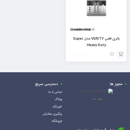
باتری قلمی VERITY مدل Super
Heavy Duty
افزودن
به
سبد
مجوز ها
دسترسی سریع
تماس با ما
وبلاگ
شورتکد
پیگیری سفارش
فروشگاه