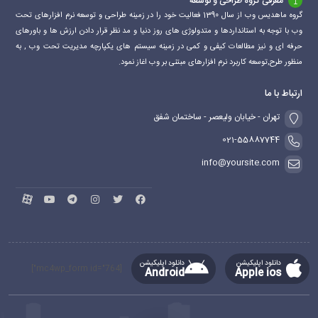
معرفی گروه طراحی و توسعه
گروه ماهدیس وب از سال 1390 فعالیت خود را در زمینه طراحی و توسعه نرم افزارهای تحت
وب با توجه به استانداردها و متدولوژی های روز دنیا و مد نظر قرار دادن ارزش ها و باورهای
حرفه ای و نیز مطالعات کیفی و کمی در زمینه سیستم های یکپارچه مدیریت تحت وب , به
منظور طرح,توسعه کاربرد نرم افزارهای مبتنی بر وب اغاز نمود.
ارتباط با ما
تهران - خیابان ولیعصر - ساختمان شفق
021-55887744
info@yoursite.com
دانلود اپلیکیشن
دانلود اپلیکیشن
[mc4wp_form id="764"]
Android
Apple ios