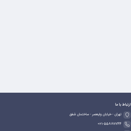
ارتباط با ما
تهران - خیابان ولیعصر - ساختمان شفق
021-55887744