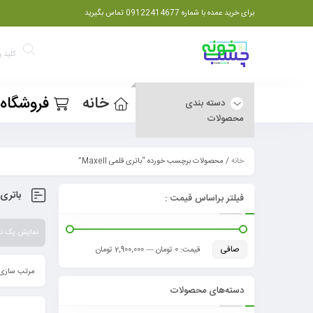
برای خرید عمده با شماره 09122414677 تماس بگیرید
خانه
فروشگاه
دسته بندی
محصولات
خانه
/ محصولات برچسب خورده “باتری قلمی Maxell”
باتری قل
فیلتر براساس قیمت :
نمایش یک نت
صافی
قيمت:
0 تومان
—
2,900,000 تومان
مرتب سازی 
دسته‌های محصولات