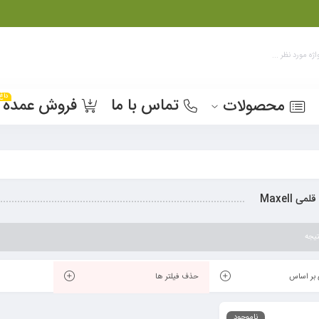
داغ
تماس با ما
فروش عمده
محصولات
می Maxell
یجه
بر اساس
حذف فیلتر ها
ناموجود