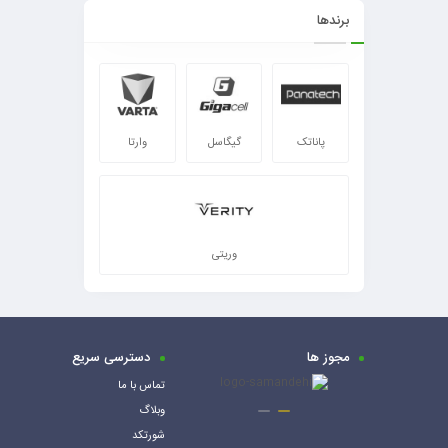
برندها
پاناتک
گیگاسل
وارتا
وریتی
مجوز ها
دسترسی سریع
تماس با ما
وبلاگ
شورتکد