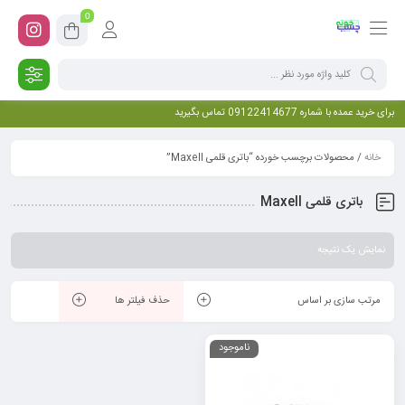
0
برای خرید عمده با شماره 09122414677 تماس بگیرید
خانه
/ محصولات برچسب خورده “باتری قلمی Maxell”
باتری قلمی Maxell
نمایش یک نتیجه
مرتب سازی بر اساس
حذف فیلتر ها
ناموجود