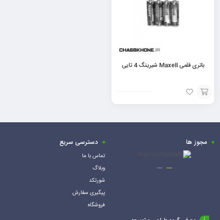
باتری قلمی Maxell شیرینگ 4 تایی
افزودن
به
سبد
مجوز ها
دسترسی سریع
تماس با ما
وبلاگ
شورتکد
پیگیری سفارش
فروشگاه