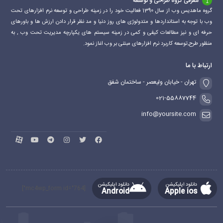
معرفی گروه طراحی و توسعه
گروه ماهدیس وب از سال 1390 فعالیت خود را در زمینه طراحی و توسعه نرم افزارهای تحت
وب با توجه به استانداردها و متدولوژی های روز دنیا و مد نظر قرار دادن ارزش ها و باورهای
حرفه ای و نیز مطالعات کیفی و کمی در زمینه سیستم های یکپارچه مدیریت تحت وب , به
منظور طرح,توسعه کاربرد نرم افزارهای مبتنی بر وب اغاز نمود.
ارتباط با ما
تهران - خیابان ولیعصر - ساختمان شفق
021-55887744
info@yoursite.com
دانلود اپلیکیشن
دانلود اپلیکیشن
[mc4wp_form id="764"]
Android
Apple ios