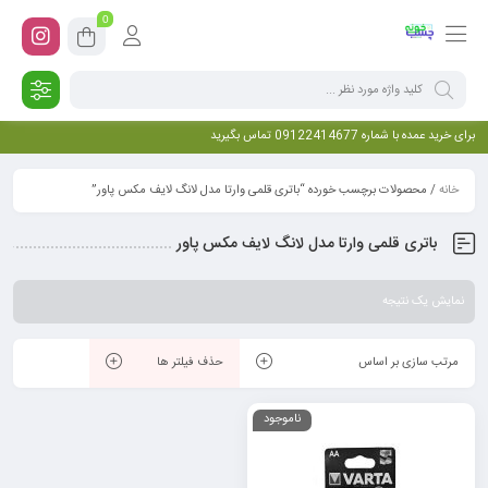
0
برای خرید عمده با شماره 09122414677 تماس بگیرید
خانه
/ محصولات برچسب خورده “باتری قلمی وارتا مدل لانگ لایف مکس پاور”
باتری قلمی وارتا مدل لانگ لایف مکس پاور
نمایش یک نتیجه
مرتب سازی بر اساس
حذف فیلتر ها
ناموجود