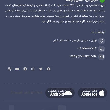
معرفی گروه طراحی و توسعه
گروه ماهدیس وب از سال 1390 فعالیت خود را در زمینه طراحی و توسعه نرم افزارهای تحت
وب با توجه به استانداردها و متدولوژی های روز دنیا و مد نظر قرار دادن ارزش ها و باورهای
حرفه ای و نیز مطالعات کیفی و کمی در زمینه سیستم های یکپارچه مدیریت تحت وب , به
منظور طرح,توسعه کاربرد نرم افزارهای مبتنی بر وب اغاز نمود.
ارتباط با ما
تهران - خیابان ولیعصر - ساختمان شفق
021-55887744
info@yoursite.com
دانلود اپلیکیشن
دانلود اپلیکیشن
[mc4wp_form id="764"]
Android
Apple ios