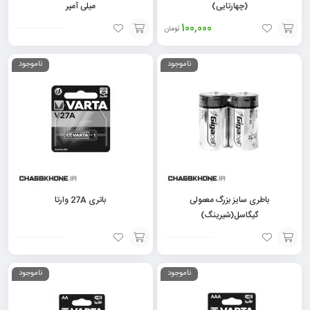
(چهارتایی)
میلی آمپر
100,000
تومان
افزودن
افزودن
ناموجود
ناموجود
به
به
سبد
سبد
باطری سایز بزرگ معمولی
باتری 27A وارتا
گیگاسل(شیرینگ)
افزودن
افزودن
ناموجود
ناموجود
به
به
سبد
سبد