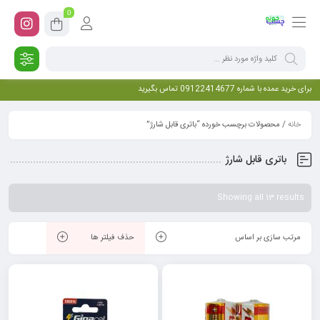
0
برای خرید عمده با شماره 09122414677 تماس بگیرید
خانه
/ محصولات برچسب خورده “باتری قابل شارژ”
باتری قابل شارژ
Showing all 13 results
مرتب سازی بر اساس
حذف فیلتر ها