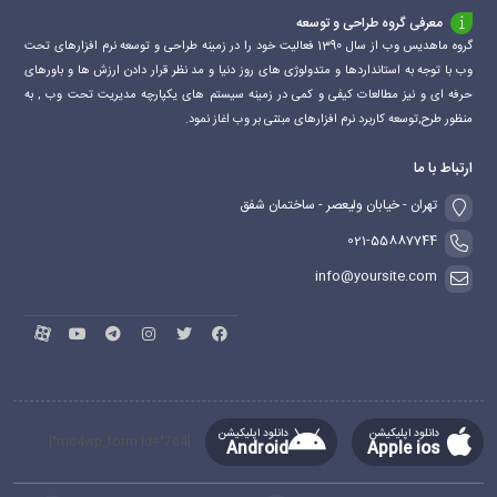
معرفی گروه طراحی و توسعه
گروه ماهدیس وب از سال 1390 فعالیت خود را در زمینه طراحی و توسعه نرم افزارهای تحت
وب با توجه به استانداردها و متدولوژی های روز دنیا و مد نظر قرار دادن ارزش ها و باورهای
حرفه ای و نیز مطالعات کیفی و کمی در زمینه سیستم های یکپارچه مدیریت تحت وب , به
منظور طرح,توسعه کاربرد نرم افزارهای مبتنی بر وب اغاز نمود.
ارتباط با ما
تهران - خیابان ولیعصر - ساختمان شفق
021-55887744
info@yoursite.com
دانلود اپلیکیشن
دانلود اپلیکیشن
[mc4wp_form id="764"]
Android
Apple ios