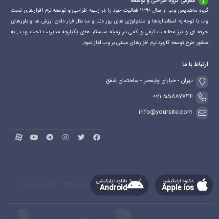
معرفی گروه طراحی و توسعه
گروه ماهدیس وب از سال 1390 فعالیت خود را در زمینه طراحی و توسعه نرم افزارهای تحت
وب با توجه به استانداردها و متدولوژی های روز دنیا و مد نظر قرار دادن ارزش ها و باورهای
حرفه ای و نیز مطالعات کیفی و کمی در زمینه سیستم های یکپارچه مدیریت تحت وب , به
منظور طرح,توسعه کاربرد نرم افزارهای مبتنی بر وب اغاز نمود.
ارتباط با ما
تهران - خیابان ولیعصر - ساختمان شفق
021-55887744
info@yoursite.com
دانلود اپلیکیشن
دانلود اپلیکیشن
[mc4wp_form id="764"]
Android
Apple ios