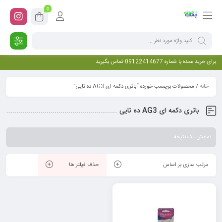
0
برای خرید عمده با شماره 09122414677 تماس بگیرید
خانه
/ محصولات برچسب خورده “باتری دکمه ای AG3 ده تایی”
باتری دکمه ای AG3 ده تایی
نمایش یک نتیجه
مرتب سازی بر اساس
حذف فیلتر ها