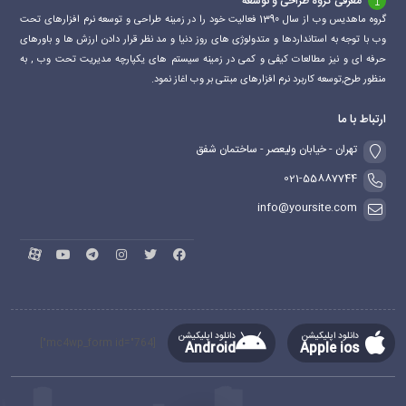
معرفی گروه طراحی و توسعه
گروه ماهدیس وب از سال 1390 فعالیت خود را در زمینه طراحی و توسعه نرم افزارهای تحت
وب با توجه به استانداردها و متدولوژی های روز دنیا و مد نظر قرار دادن ارزش ها و باورهای
حرفه ای و نیز مطالعات کیفی و کمی در زمینه سیستم های یکپارچه مدیریت تحت وب , به
منظور طرح,توسعه کاربرد نرم افزارهای مبتنی بر وب اغاز نمود.
ارتباط با ما
تهران - خیابان ولیعصر - ساختمان شفق
021-55887744
info@yoursite.com
دانلود اپلیکیشن
دانلود اپلیکیشن
[mc4wp_form id="764"]
Android
Apple ios