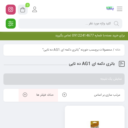
0
برای خرید عمده با شماره 09122414677 تماس بگیرید
خانه
/ محصولات برچسب خورده “باتری دکمه ای AG1 ده تایی”
باتری دکمه ای AG1 ده تایی
نمایش یک نتیجه
مرتب سازی بر اساس
حذف فیلتر ها