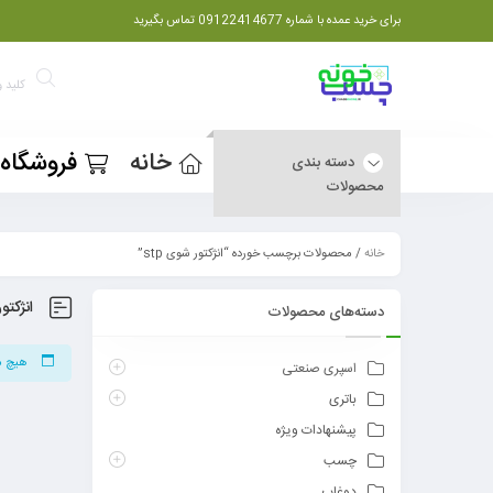
برای خرید عمده با شماره 09122414677 تماس بگیرید
خانه
فروشگاه
دسته بندی
محصولات
خانه
/ محصولات برچسب خورده “انژکتور شوی stp”
انژکتور
دسته‌های محصولات
هیچ م
اسپری صنعتی
باتری
پیشنهادات ویژه
چسب
دوغاب