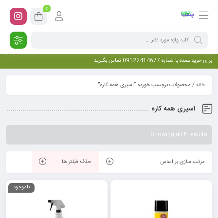
0
برای خرید عمده با شماره 09122414677 تماس بگیرید
خانه
/ محصولات برچسب خورده “اسپری همه کاره”
اسپری همه کاره
Showing all 4 results
مرتب سازی بر اساس
حذف فیلتر ها
ناموجود