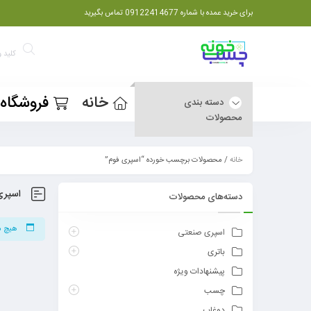
برای خرید عمده با شماره 09122414677 تماس بگیرید
خانه
فروشگاه
دسته بندی
محصولات
خانه
/ محصولات برچسب خورده “اسپری فوم”
اسپری
دسته‌های محصولات
هیچ م
اسپری صنعتی
باتری
پیشنهادات ویژه
چسب
دوغاب