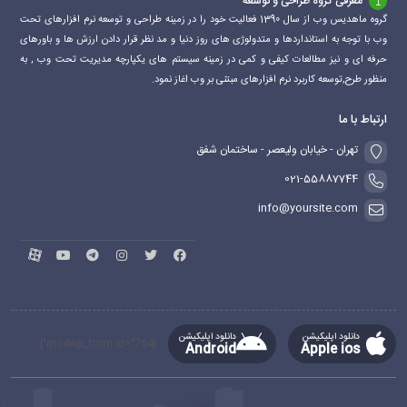
معرفی گروه طراحی و توسعه
گروه ماهدیس وب از سال 1390 فعالیت خود را در زمینه طراحی و توسعه نرم افزارهای تحت
وب با توجه به استانداردها و متدولوژی های روز دنیا و مد نظر قرار دادن ارزش ها و باورهای
حرفه ای و نیز مطالعات کیفی و کمی در زمینه سیستم های یکپارچه مدیریت تحت وب , به
منظور طرح,توسعه کاربرد نرم افزارهای مبتنی بر وب اغاز نمود.
ارتباط با ما
تهران - خیابان ولیعصر - ساختمان شفق
021-55887744
info@yoursite.com
دانلود اپلیکیشن
دانلود اپلیکیشن
[mc4wp_form id="764"]
Android
Apple ios