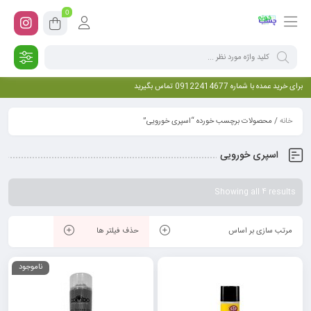
0
برای خرید عمده با شماره 09122414677 تماس بگیرید
خانه
/ محصولات برچسب خورده “اسپری خورویی”
اسپری خورویی
Showing all 4 results
مرتب سازی بر اساس
حذف فیلتر ها
ناموجود