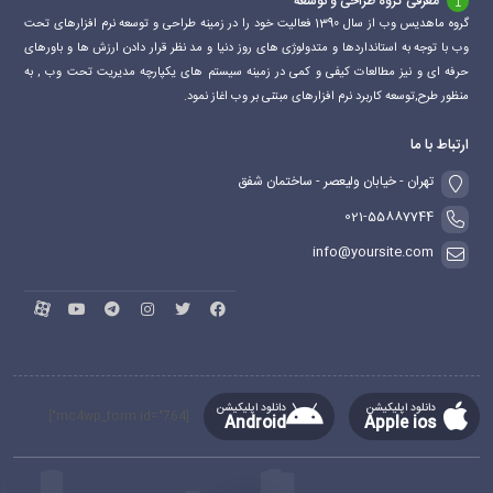
معرفی گروه طراحی و توسعه
گروه ماهدیس وب از سال 1390 فعالیت خود را در زمینه طراحی و توسعه نرم افزارهای تحت
وب با توجه به استانداردها و متدولوژی های روز دنیا و مد نظر قرار دادن ارزش ها و باورهای
حرفه ای و نیز مطالعات کیفی و کمی در زمینه سیستم های یکپارچه مدیریت تحت وب , به
منظور طرح,توسعه کاربرد نرم افزارهای مبتنی بر وب اغاز نمود.
ارتباط با ما
تهران - خیابان ولیعصر - ساختمان شفق
021-55887744
info@yoursite.com
دانلود اپلیکیشن
دانلود اپلیکیشن
[mc4wp_form id="764"]
Android
Apple ios