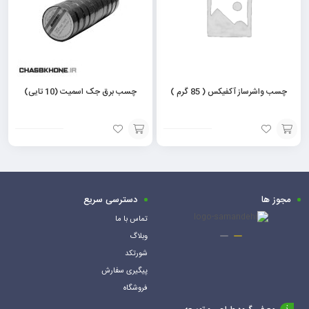
چسب واشرساز آکفیکس ( 85 گرم )
چسب برق جک اسمیت (10 تایی)
مشاهده
افزودن
محصول
به
سبد
مجوز ها
دسترسی سریع
تماس با ما
وبلاگ
شورتکد
پیگیری سفارش
فروشگاه