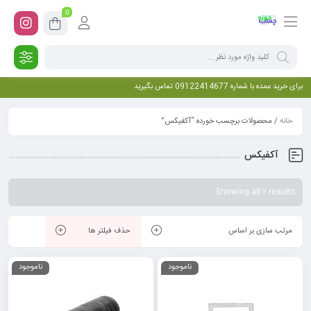
0
برای خرید عمده با شماره 09122414677 تماس بگیرید
خانه
/ محصولات برچسب خورده “آکفیکس”
آکفیکس
Showing all 2 results
مرتب سازی بر اساس
حذف فیلتر ها
ناموجود
ناموجود