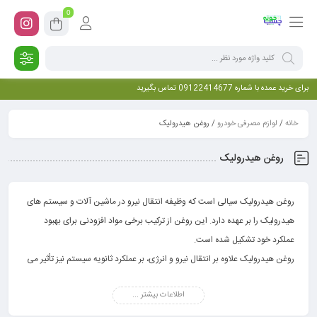
0
برای خرید عمده با شماره 09122414677 تماس بگیرید
خانه
/
لوازم مصرفی خودرو
/ روغن هیدرولیک
روغن هیدرولیک
روغن هیدرولیک سیالی است که وظیفه انتقال نیرو در ماشین آلات و سیستم های
هیدرولیک را بر عهده دارد. این روغن از ترکیب برخی مواد افزودنی برای بهبود
عملکرد خود تشکیل شده است.
روغن هیدرولیک علاوه بر انتقال نیرو و انرژی، بر عملکرد ثانویه سیستم نیز تأثیر می
گذارد. عملکردهای ثانویه ممکن است شامل انتقال حرارت، حذف آلودگی، آب بندی،
اطلاعات بیشتر ...
روانکاری و … باشند.
قابل ذکر است که روغن هیدرولیک باید حاوی مواد شیمیایی با مقاومت بالا در برابر