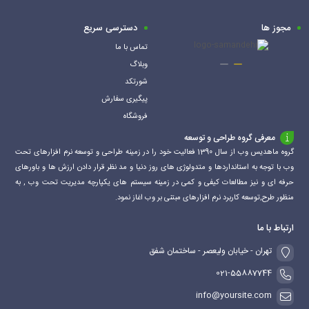
سبد
مجوز ها
دسترسی سریع
تماس با ما
وبلاگ
شورتکد
پیگیری سفارش
فروشگاه
معرفی گروه طراحی و توسعه
گروه ماهدیس وب از سال 1390 فعالیت خود را در زمینه طراحی و توسعه نرم افزارهای تحت
وب با توجه به استانداردها و متدولوژی های روز دنیا و مد نظر قرار دادن ارزش ها و باورهای
حرفه ای و نیز مطالعات کیفی و کمی در زمینه سیستم های یکپارچه مدیریت تحت وب , به
منظور طرح,توسعه کاربرد نرم افزارهای مبتنی بر وب اغاز نمود.
ارتباط با ما
تهران - خیابان ولیعصر - ساختمان شفق
021-55887744
info@yoursite.com