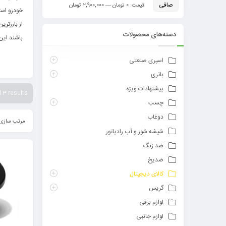
صافی
قيمت:
0 تومان
—
2,900,000 تومان
خودرو است
از بارزتری
دسته‌های محصولات
باشند این
اسپری صنعتی
باتری
پیشنهادات ویژه
 3 results
چسب
دوغاب
مرتب سازی 
شیشه شور و آب رادیاتور
ضد زنگ
ضدیخ
کالای دیجیتال
گریس
لوازم برقی
لوازم جانبی