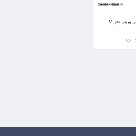
هولدر مگنتی وریتی مدلV-