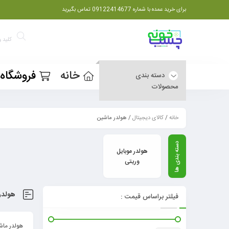
برای خرید عمده با شماره 09122414677 تماس بگیرید
خانه
فروشگاه
دسته بندی
محصولات
خانه
/
کالای دیجیتال
/ هولدر ماشین
هولدر موبایل
وریتی
هولدر
فیلتر براساس قیمت :
هولدر ماش