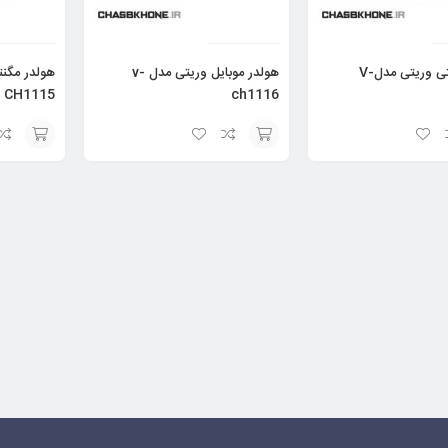
هولدر مگنتی وریتی مدلV-
هولدر موبایل وریتی مدل v-
CH1115
ch1116
افزودن
افزودن
به
به
سبد
سبد