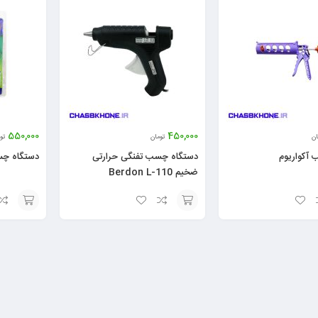
550,000
450,000
ان
تومان
تو
آکواریوم
دستگاه چسب تفنگی حرارتی
دستگاه چس
ضخیم Berdon L-110
افزودن
افزودن
به
به
سبد
سبد