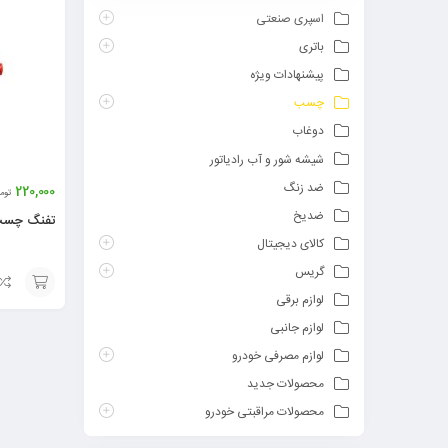
اسپری صنعتی
باتری
پیشنهادات ویژه
چسب
دوغاب
شیشه شور و آب رادیاتور
ضد زنگ
220,000
توم
ضدیخ
تفنگ چسب 
کالای دیجیتال
گریس
لوازم برقی
افزودن
لوازم جانبی
به
لوازم مصرفی خودرو
سبد
محصولات جدید
محصولات مراقبتی خودرو