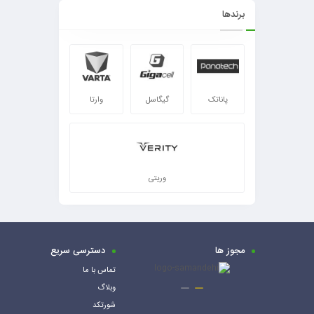
برندها
پاناتک
گیگاسل
وارتا
وریتی
مجوز ها
دسترسی سریع
تماس با ما
وبلاگ
شورتکد