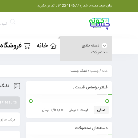
برای خرید عمده با شماره 09122414677 تماس بگیرید
خانه
فروشگاه
دسته بندی
محصولات
خانه
/
چسب
/ تفنگ چسب
تفنگ
فیلتر براساس قیمت :
 4 results
صافی
قيمت:
0 تومان
—
2,900,000 تومان
مرتب سازی 
دسته‌های محصولات