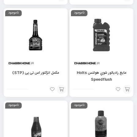
افزودن
افزودن
ناموجود
ناموجود
به
به
سبد
سبد
مايع رادياتور شوي هولتس Holts
مکمل انژکتور اس تی پی (STP)
Speedflush
افزودن
افزودن
ناموجود
ناموجود
به
به
سبد
سبد