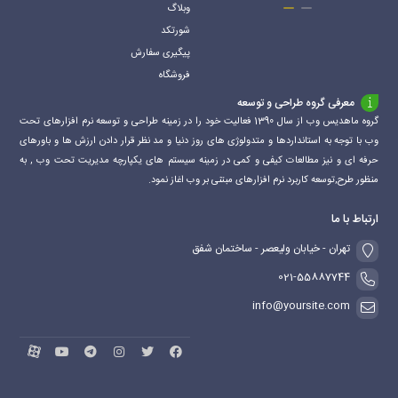
وبلاگ
شورتکد
پیگیری سفارش
فروشگاه
معرفی گروه طراحی و توسعه
گروه ماهدیس وب از سال 1390 فعالیت خود را در زمینه طراحی و توسعه نرم افزارهای تحت
وب با توجه به استانداردها و متدولوژی های روز دنیا و مد نظر قرار دادن ارزش ها و باورهای
حرفه ای و نیز مطالعات کیفی و کمی در زمینه سیستم های یکپارچه مدیریت تحت وب , به
منظور طرح,توسعه کاربرد نرم افزارهای مبتنی بر وب اغاز نمود.
ارتباط با ما
تهران - خیابان ولیعصر - ساختمان شفق
021-55887744
info@yoursite.com