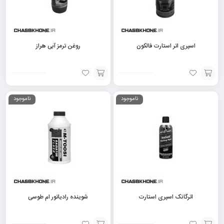
اسپری اتر استارت فالکون
روغن ترمز آبی هراز
افزودن
افزودن
ناموجود
ناموجود
به
به
سبد
سبد
اترگانک اسپری استارت
شوینده رادیاتور ام طوسی